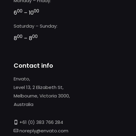
Monday – Friday:
00
00
6
– 10
Saturday – Sunday:
00
00
8
– 8
Contact info
Envato,
Level 13, 2 Elizabeth St,
Melbourne, Victoria 3000,
Australia
+61 (0) 383 766 284
noreply@envato.com