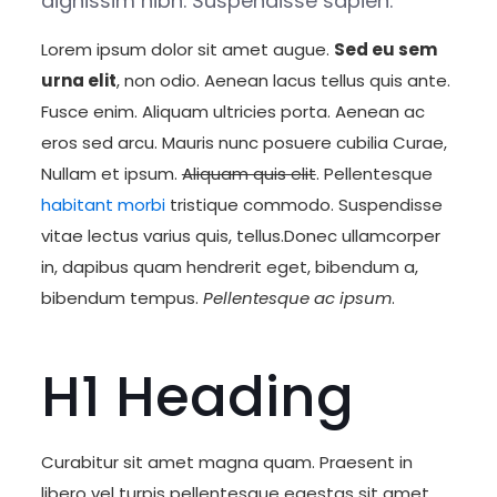
dignissim nibh. Suspendisse sapien.
Lorem ipsum dolor sit amet augue.
Sed eu sem
urna elit
, non odio. Aenean lacus tellus quis ante.
Fusce enim. Aliquam ultricies porta. Aenean ac
eros sed arcu. Mauris nunc posuere cubilia Curae,
Nullam et ipsum.
Aliquam quis elit
. Pellentesque
habitant morbi
tristique commodo. Suspendisse
vitae lectus varius quis, tellus.Donec ullamcorper
in, dapibus quam hendrerit eget, bibendum a,
bibendum tempus.
Pellentesque ac ipsum
.
H1 Heading
Curabitur sit amet magna quam. Praesent in
libero vel turpis pellentesque egestas sit amet