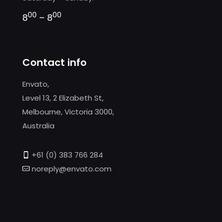
00
00
8
– 8
Contact info
Envato,
Level 13, 2 Elizabeth St,
Melbourne, Victoria 3000,
Australia
+61 (0) 383 766 284
noreply@envato.com