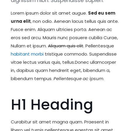
dignissim nibh. Suspendisse sapien.
Lorem ipsum dolor sit amet augue.
Sed eu sem
urna elit
, non odio. Aenean lacus tellus quis ante.
Fusce enim. Aliquam ultricies porta. Aenean ac
eros sed arcu. Mauris nunc posuere cubilia Curae,
Nullam et ipsum.
Aliquam quis elit
. Pellentesque
habitant morbi
tristique commodo. Suspendisse
vitae lectus varius quis, tellus.Donec ullamcorper
in, dapibus quam hendrerit eget, bibendum a,
bibendum tempus.
Pellentesque ac ipsum
.
H1 Heading
Curabitur sit amet magna quam. Praesent in
libero vel turpis pellentesque egestas sit amet